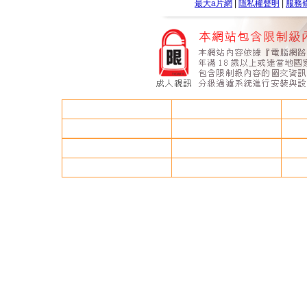
最大a片網
|
隱私權聲明
|
服務
情色.網
情色
做愛技巧影片
85街無碼免費影片
85街影城85cc
台灣成人論壇
uthome視訊聊天室
洪爺色情網影片