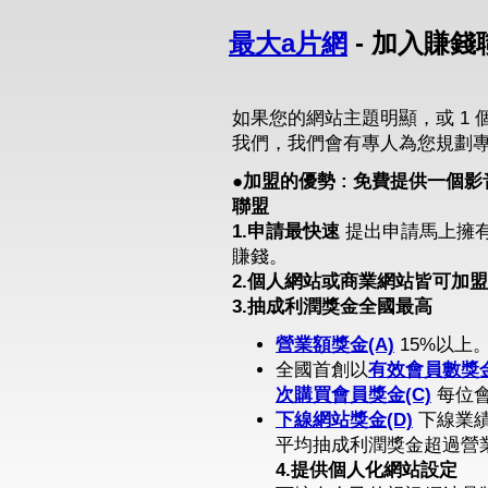
最大a片網
- 加入賺錢
如果您的網站主題明顯，或 1 
我們，我們會有專人為您規劃
●加盟的優勢 : 免費提供一
聯盟
1.申請最快速
提出申請馬上擁
賺錢。
2.個人網站或商業網站皆可加盟
3.抽成利潤獎金全國最高
營業額獎金(A)
15%以上
全國首創以
有效會員數獎金
次購買會員獎金(C)
每位會
下線網站獎金(D)
下線業績
平均抽成利潤獎金超過營業
4.提供個人化網站設定