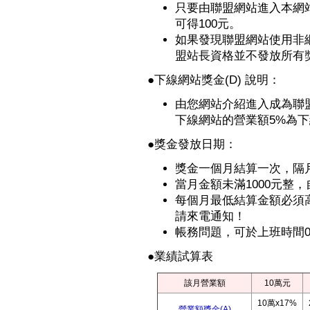
只要由聯盟網站進入本網
可得100元。
如果發現聯盟網站使用非
盟站長資格並不發放所有獎
●
下線網站獎金(D) 說明：
由您網站介紹進入成為聯
下線網站的營業額5%為
●獎金發放日期：
獎金一個月結算一次，隔
當月金額未滿1000元整
每個月最低結算金額必須高
請來電通知！
帳務問題，可於上班時間09:
●業績試算表
該月營業額
10萬元
10萬x17%
營業額獎金(A)